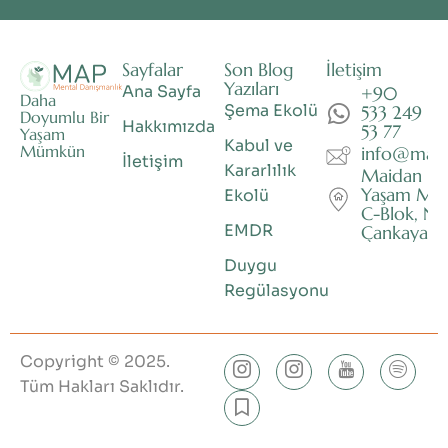
Sayfalar
Son Blog
İletişim
Yazıları
Ana Sayfa
+90
Daha
Şema Ekolü
533 249
Doyumlu Bir
Hakkımızda
53 77
Yaşam
Kabul ve
Mümkün
info@mapm
İletişim
Kararlılık
Maidan İş 
Yaşam Mer
Ekolü
C-Blok, No
EMDR
Çankaya/A
Duygu
Regülasyonu
Copyright © 2025.
Tüm Hakları Saklıdır.